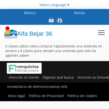
Select Language
▼
México
Bolivia
Alfa Bejar 36
6 claves sobre cómo comprar rápidamente una vivienda en
verano y 8 claves para vender una vivienda que solo los
agentes saben
Atención al cliente
Díganos qué busca
Anuncie su inmueb
Inmobiliaria de Administradores Alfa
Aviso legal
Política de Privacidad
Política de cookies