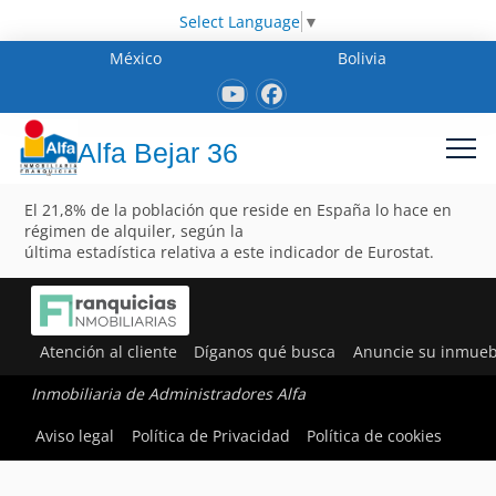
Select Language
▼
México
Bolivia
Alfa Bejar 36
El 21,8% de la población que reside en España lo hace en
régimen de alquiler, según la
última estadística relativa a este indicador de Eurostat.
Atención al cliente
Díganos qué busca
Anuncie su inmueb
Inmobiliaria de Administradores Alfa
Aviso legal
Política de Privacidad
Política de cookies