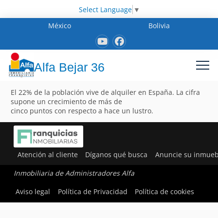
Select Language
▼
México
Bolivia
Alfa Bejar 36
El 22% de la población vive de alquiler en España. La cifra
supone un crecimiento de más de
cinco puntos con respecto a hace un lustro.
Atención al cliente
Díganos qué busca
Anuncie su inmueb
Inmobiliaria de Administradores Alfa
Aviso legal
Política de Privacidad
Política de cookies