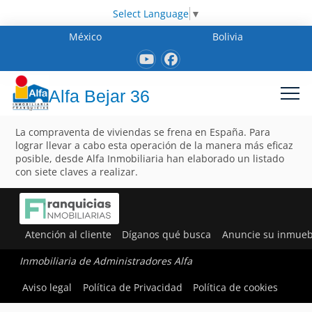
Select Language
▼
México
Bolivia
Alfa Bejar 36
La compraventa de viviendas se frena en España. Para
lograr llevar a cabo esta operación de la manera más eficaz
posible, desde Alfa Inmobiliaria han elaborado un listado
con siete claves a realizar.
Atención al cliente
Díganos qué busca
Anuncie su inmueb
Inmobiliaria de Administradores Alfa
Aviso legal
Política de Privacidad
Política de cookies