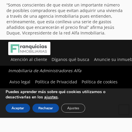
“Somos conscientes de que existe un importante número
de posibles compradores que evitan adquirir una vivienda
a través de una agencia inmobiliaria pues entienden,
erróneamente, que esta conlleva una serie de gastos
añadidos que encarecerán el precio final” afirma Jesús
Duque, Vicepresidente de la red Alfa Inmobiliaria.
Atención al cliente
Díganos qué busca
Anuncie su inmueb
Inmobiliaria de Administradores Alfa
Utilizamos cookies para ofrecerte la mejor experiencia en
Aviso legal
Política de Privacidad
Política de cookies
nuestra web.
Puedes aprender más sobre qué cookies utilizamos o
desactivarlas en los
ajustes
.
Aceptar
Rechazar
Ajustes