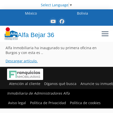
Select Language
▼
México
Bolivia
Alfa Bejar 36
Alfa Inmobiliaria ha inaugurado su primera oficina en
Burgos y con esta es ..
Descargar artículo.
Atención al cliente
Díganos qué busca
Anuncie su inmueb
Inmobiliaria de Administradores Alfa
Aviso legal
Política de Privacidad
Política de cookies