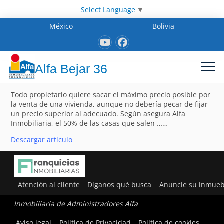
Select Language
▼
México
Bolivia
Alfa Bejar 36
Todo propietario quiere sacar el máximo precio posible por
la venta de una vivienda, aunque no debería pecar de fijar
un precio superior al adecuado. Según asegura Alfa
Inmobiliaria, el 50% de las casas que salen ……
Descargar artículo
Atención al cliente
Díganos qué busca
Anuncie su inmueb
Inmobiliaria de Administradores Alfa
Aviso legal
Política de Privacidad
Política de cookies