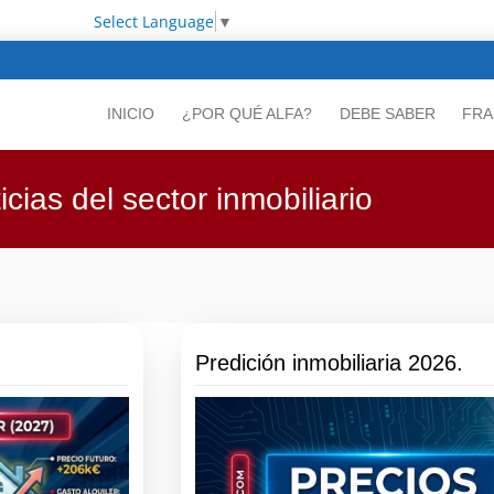
Select Language
▼
INICIO
¿POR QUÉ ALFA?
DEBE SABER
FRA
icias del sector inmobiliario
Predición inmobiliaria 2026.