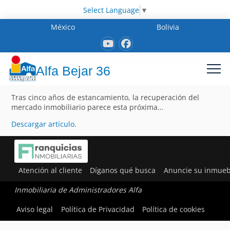
Select Language
▼
México
Bolivia
Alfa Bejar 36
Tras cinco años de estancamiento, la recuperación del
mercado inmobiliario parece esta próxima…
Descargar artículo
.
Atención al cliente
Díganos qué busca
Anuncie su inmueb
Inmobiliaria de Administradores Alfa
Aviso legal
Política de Privacidad
Política de cookies