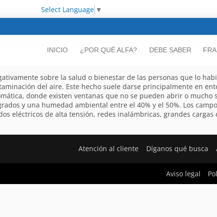
Select Language
▼
INICIO
¿POR QUÉ ALFA?
DEBE SABER
FRA
ativamente sobre la salud o bienestar de las personas que lo hab
taminación del aire. Este hecho suele darse principalmente en ento
omática, donde existen ventanas que no se pueden abrir o mucho 
4 grados y una humedad ambiental entre el 40% y el 50%. Los camp
dos eléctricos de alta tensión, redes inalámbricas, grandes cargas d
Atención al cliente
Díganos qué busca
Aviso legal
Po