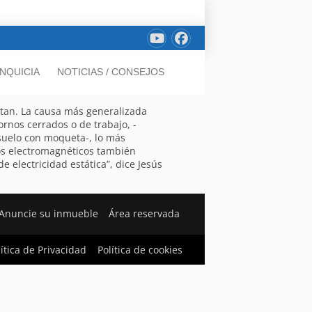
NQUICIA
NOTICIAS / CONSEJOS
itan. La causa más generalizada
rnos cerrados o de trabajo, -
suelo con moqueta-, lo más
os electromagnéticos también
e electricidad estática”, dice Jesús
Anuncie su inmueble
Área reservada
lítica de Privacidad
Política de cookies