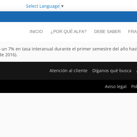
Select Language
▼
INICIO
¿POR QUÉ ALFA?
DEBE SABER
FRA
ó un 7% en tasa interanual durante el primer semestre del año ha
e 2016).
Atención al cliente
Díganos qué busca
Aviso legal
Po