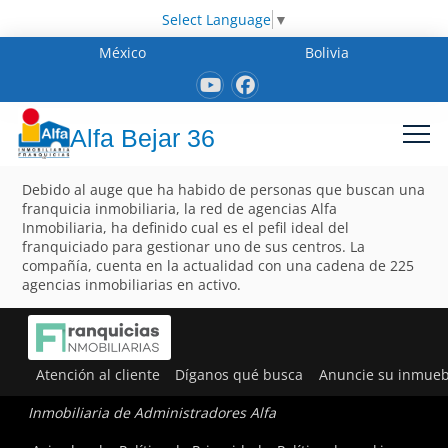
Select Language
▼
México
Bolivia
Alfa Bejar 36
Debido al auge que ha habido de personas que buscan una
franquicia inmobiliaria, la red de agencias Alfa
Inmobiliaria, ha definido cual es el pefil ideal del
franquiciado para gestionar uno de sus centros. La
compañía, cuenta en la actualidad con una cadena de 225
agencias inmobiliarias en activo.
Atención al cliente
Díganos qué busca
Anuncie su inmueb
Inmobiliaria de Administradores Alfa