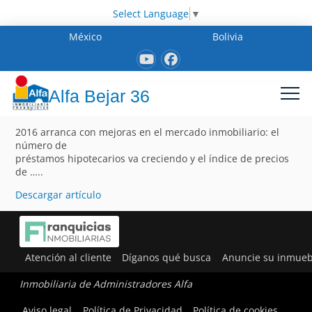
Select Language
▼
México
Bolivia
Alfa Bejar 36
2016 arranca con mejoras en el mercado inmobiliario: el
número de
préstamos hipotecarios va creciendo y el índice de precios
de …..
Descargar artículo
Atención al cliente
Díganos qué busca
Anuncie su inmueb
Inmobiliaria de Administradores Alfa
Aviso legal
Política de Privacidad
Política de cookies