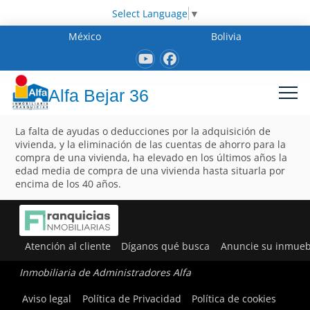
Select Language
▼
México
Bolivia
Alfa Bejar 36
La falta de ayudas o deducciones por la adquisición de
vivienda, y la eliminación de las cuentas de ahorro para la
compra de una vivienda, ha elevado en los últimos años la
edad media de compra de una vivienda hasta situarla por
encima de los 40 años.
Atención al cliente
Díganos qué busca
Anuncie su inmueb
Inmobiliaria de Administradores Alfa
Aviso legal
Política de Privacidad
Política de cookies