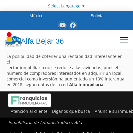
Select Language
▼
México
Bolivia
Alfa Bejar 36
La posibilidad de obtener una rentabilidad interesante en
el
sector inmobiliario no se reduce a las viviendas, pues el
número de compradores interesados en adquirir un local
comercial como inversión ha aumentado un 13% interanual
en 2018, según datos de la red
Alfa Inmobiliaria
Atención al cliente
Díganos qué busca
Anuncie su inmueb
Inmobiliaria de Administradores Alfa