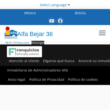
Select Language
▼
México
Bolivia
Alfa Bejar 36
08.01.19 Pisos.com
Descargar
Atención al cliente
Díganos qué busca
Anuncie su inmueb
Inmobiliaria de Administradores Alfa
Aviso legal
Política de Privacidad
Política de cookies