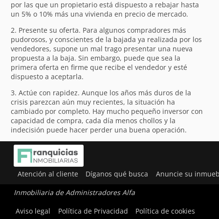
por las que un propietario está dispuesto a rebajar hasta
un 5% o 10% más una vivienda en precio de mercado.
2. Presente su oferta. Para algunos compradores más
pudorosos, y conscientes de la bajada ya realizada por los
vendedores, supone un mal trago presentar una nueva
propuesta a la baja. Sin embargo, puede que sea la
primera oferta en firme que recibe el vendedor y esté
dispuesto a aceptarla.
3. Actúe con rapidez. Aunque los años más duros de la
crisis parezcan aún muy recientes, la situación ha
cambiado por completo. Hay mucho pequeño inversor con
capacidad de compra, cada día menos chollos y la
indecisión puede hacer perder una buena operación.
Atención al cliente
Díganos qué busca
Anuncie su inmueb
Inmobiliaria de Administradores Alfa
Utilizamos cookies para ofrecerte la mejor experiencia en
Aviso legal
Política de Privacidad
Política de cookies
nuestra web.